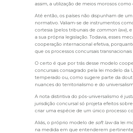
assim, a utilização de meios morosos como o
Até então, os países não dispunham de um 
normativo. Valiam-se de instrumentos co
cortesia (pelos tribunais de
common law
), 
a sua própria legislação. Todavia, esses m
cooperação internacional efetiva, porqua
que os processos concursais transnacionai
O certo é que por trás desse modelo cooper
concursais consagrado pela lei modelo da U
temperado ou, como sugere parte da doutr
nuances do territorialismo e do universalis
A nota distintiva do pós-universalismo é j
jurisdição concursal só projeta efeitos sobr
criar uma espécie de um único processo con
Aliás, o próprio modelo de
soft law
da lei m
na medida em que entenderem pertinente à