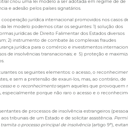
citral criou uma lei modelo a ser adotada em regime de de
ncia e adesão pelos países signatários.
a cooperação jurídica internacional promovidos nos casos d
o da lei modelo podemos citar os seguintes: 1) solução dos
 normas jurídicas de Direito Falimentar dos Estados diversos
m; 2)
instrumento de combate às complexas fraudes
urança jurídica para o comércio e investimentos internaciona
asos de insolvências transnacionais; e 5) proteção e maximi
s.
urantes os seguintes elementos: o acesso, o reconhecimen
tes, e sem a pretensão de exauri-los, mas, ao contrário, de
acesso
e o
reconhecimento
sejam aqueles que provoquem 
s, especialmente porque não raro o acesso e o reconheci
sentantes de processos de insolvência estrangeiros (pessoa
 aos tribunais de um Estado e de solicitar assistência.
Permi
 tramita o processo principal de insolvência
(artigo 9°), evita