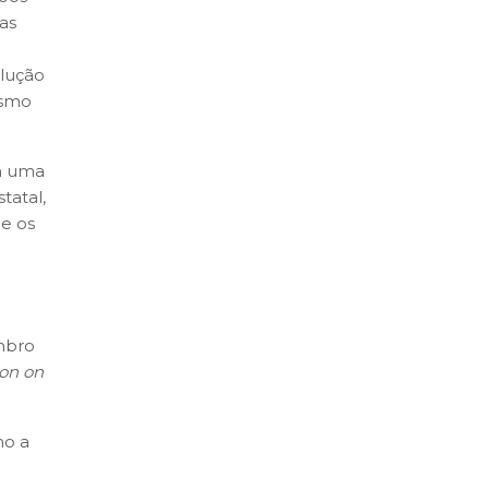
as
olução
esmo
em uma
tatal,
 e os
mbro
on on
mo a