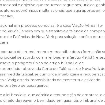
o racional e objetivo que trouxesse segurança jurídica, ga
os atores econômicos multinacionais que aqui aportavam 
tensivo.
cional em processo concursal é o caso Viação Aérea Rio-
ar do Rio de Janeiro em que tramitava a falência da compan
rte de Falências de Nova York para solução conflito entre 
icana.
a contrato de arrendamento mercantil, e dessa forma não s
dicial de acordo com a lei brasileira (artigo 49, §3º), e se
creve o parágrafo único do artigo 199 da Lei de
o arrendador obteve da Corte de Falências de Nova York d
ssa medida judicial, se cumprida, inviabilizaria a recuperaçã
a Varig estaria impossibilitada de exercer sua atividade
orte aéreo de passageiros.
e a lei brasileira, que admitia a recuperação da empresa, e a
o direito de reaver o bem dado em garantia, o Tribunal de J