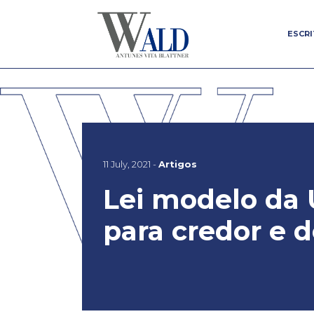
ESCR
ESCR
11 July, 2021 -
Artigos
Lei modelo da 
para credor e 