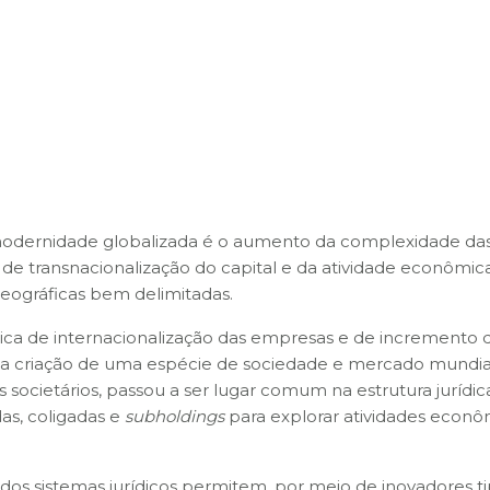
-modernidade globalizada é o aumento da complexidade da
de transnacionalização do capital e da atividade econômic
 geográficas bem delimitadas.
rica de internacionalização das empresas e de incremento 
ela criação de uma espécie de sociedade e mercado mundia
 societários, passou a ser lugar comum na estrutura jurídic
das, coligadas e
subholdings
para explorar atividades econô
s sistemas jurídicos permitem, por meio de inovadores t