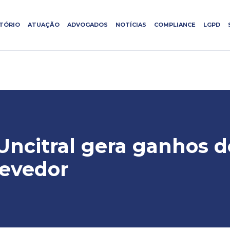
ITÓRIO
ITÓRIO
ATUAÇÃO
ATUAÇÃO
ADVOGADOS
ADVOGADOS
NOTÍCIAS
NOTÍCIAS
COMPLIANCE
COMPLIANCE
LGPD
LGPD
Uncitral gera ganhos de
devedor