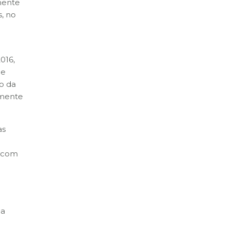
amente
s, no
016,
de
to da
vamente
as
o com
 a