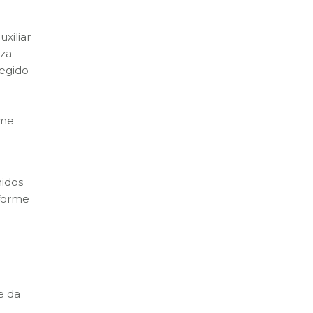
xiliar
iza
regido
rme
nidos
iforme
e da