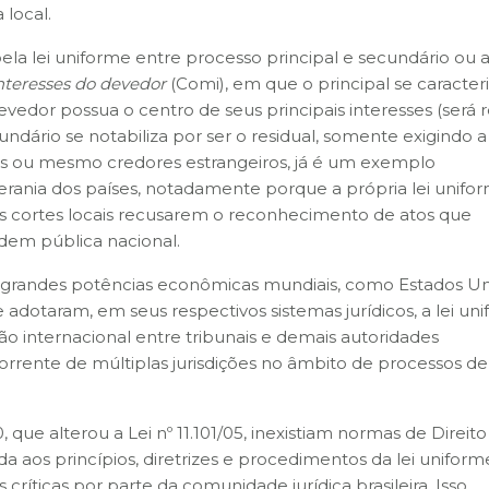
 local.
pela lei uniforme entre processo principal e secundário ou au
interesses do devedor
(Comi), em que o principal se caracter
vedor possua o centro de seus principais interesses (será 
dário se notabiliza por ser o residual, somente exigindo a
os ou mesmo credores estrangeiros, já é um exemplo
erania dos países, notadamente porque a própria lei unifo
e as cortes locais recusarem o reconhecimento de atos que
em pública nacional.
 as grandes potências econômicas mundiais, como Estados U
 adotaram, em seus respectivos sistemas jurídicos, a lei un
o internacional entre tribunais e demais autoridades
rente de múltiplas jurisdições no âmbito de processos de
, que alterou a Lei nº 11.101/05, inexistiam normas de Direito
da aos princípios, diretrizes e procedimentos da lei uniform
críticas por parte da comunidade jurídica brasileira. Isso