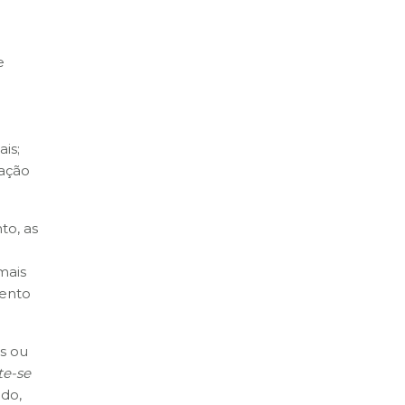
e
is;
zação
to, as
mais
mento
s ou
te-se
ndo,