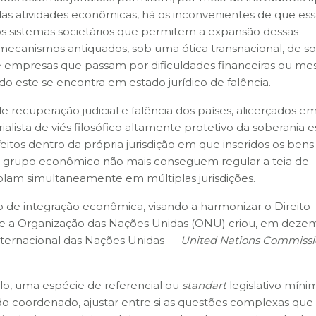
as atividades econômicas, há os inconvenientes de que ess
s sistemas societários que permitem a expansão dessas
 mecanismos antiquados, sob uma ótica transnacional, de s
 empresas que passam por dificuldades financeiras ou m
 este se encontra em estado jurídico de falência.
de recuperação judicial e falência dos países, alicerçados 
alista de viés filosófico altamente protetivo da soberania es
itos dentro da própria jurisdição em que inseridos os bens
grupo econômico não mais conseguem regular a teia de
olam simultaneamente em múltiplas jurisdições.
 de integração econômica, visando a harmonizar o Direito
que a Organização das Nações Unidas (ONU) criou, em deze
Internacional das Nações Unidas —
United Nations Commissi
lo, uma espécie de referencial ou
standart
legislativo míni
odo coordenado, ajustar entre si as questões complexas que