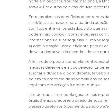
norteiam os concursos internacionais, a Un
softlaw.
Em outras palavras, de livre preferê
Entre os diversos benefícios decorrentes d
insolvência transnacional a partir da adoçã
conflitos entre vários Estados, visto que as
podem não coincidir, como é deveras comu
internacionais e suas sequelas; 3) maior seg
4) administração justa e eficiente para os c
do valor dos ativos do devedor, dentre outro
A lei modelo possui como elementos estrut
medidas deferíveis e a cooperação. Entre es
suscitar a dúvida e o bom debate, talvez o
polêmica em torno da soberania dos paíse
implicam em violação à ordem pública.
Isso porque a lei modelo garante aos repre
órgãos) e aos credores o direito de socorrer
o acesso direto aos tribunais do Estado onde