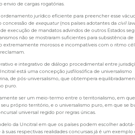
 envio de cargas rogatórias.
ordenamento jurídico eficiente para preencher esse vácu
mo concessão de
exequatur
(nos países adotantes da
civil la
e de execução de mandatos advindos de outros Estados se
ecanismos não se mostraram suficientes para subsistência d
nto extremamente morosos e incompatíveis com o ritmo cé
s reclamam.
ativo e integrativo de diálogo procedimental entre jurisdiç
ncitral está uma concepção jusfilosófica de universalismo
ina, de pós-universalismo, que obtempera equilibradamen
mo puro.
ustamente ser um meio-termo entre o territorialismo, em q
e seu próprio território, e o universalismo puro, em que se 
cursal universal regido por regras únicas.
odelo da Uncitral em que os países podem escolher adotá-
 suas respectivas realidades concursais já é um exemplo