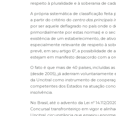
respeito à pluralidade e à soberania de cada
A própria sistemática de classificação feita 
a partir do critério do
centro dos principais 
por ser aquele deflagrado no país onde o de
primordialmente por estas normas) e o secun
existência de um estabelecimento, de ativ
especialmente relevante de respeito à sob
prevê, em seu artigo 6º, a possibilidade d
estejam em manifesto desacordo com a ord
O fato é que mais de 40 países, incluídas
(desde 2005), já aderiram voluntariamente e
da Uncitral como instrumento de cooperaçã
competentes dos Estados na atuação concor
insolvência.
No Brasil, até o advento da Lei nº 14.112/2020
Concursal transfronteiriço em vigor e alinha
Uncitral, circunstância que ensejou enormes 