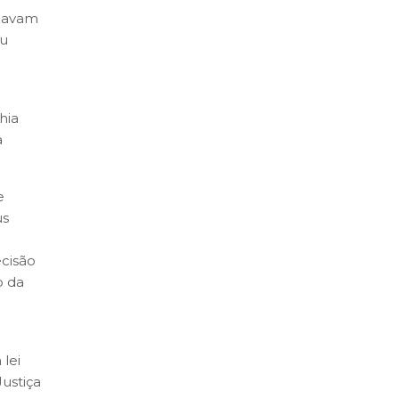
nhavam
ou
hia
a
e
us
ecisão
o da
 lei
ustiça