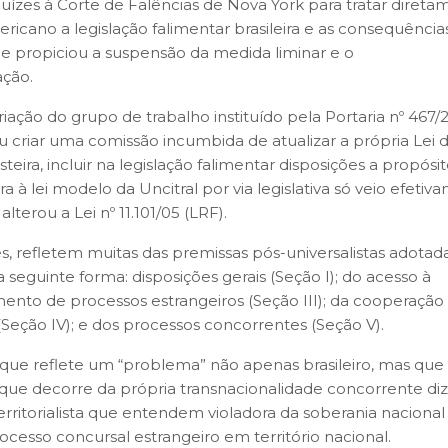
uízes à Corte de Falências de Nova York para tratar diret
ricano a legislação falimentar brasileira e as consequência
e propiciou a suspensão da medida liminar e o
ção.
iação do grupo de trabalho instituído pela Portaria nº 467/2
 criar uma comissão incumbida de atualizar a própria Lei 
teira, incluir na legislação falimentar disposições a propósi
ira à lei modelo da Uncitral por via legislativa só veio efeti
lterou a Lei nº 11.101/05 (LRF).
s, refletem muitas das premissas pós-universalistas adotad
a seguinte forma: disposições gerais (Seção I); do acesso à
ecimento de processos estrangeiros (Seção III); da cooperaçã
Seção IV); e dos processos concorrentes (Seção V).
ue reflete um “problema” não apenas brasileiro, mas que
 e que decorre da própria transnacionalidade concorrente diz
territorialista que entendem violadora da soberania nacional
esso concursal estrangeiro em território nacional.