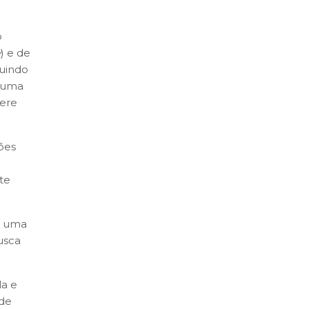
o
w
) e de
guindo
e uma
lere
ões
te
ue uma
busca
la e
 de