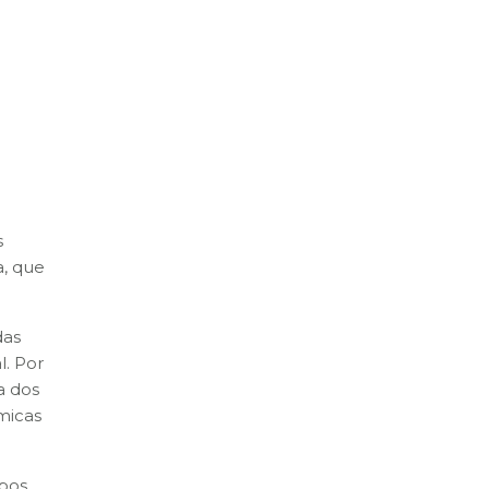
s
a, que
das
l. Por
a dos
micas
ipos