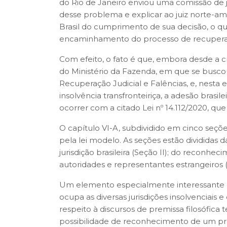
do Rio de Janeiro enviou uma comissão de j
desse problema e explicar ao juiz norte-ame
Brasil do cumprimento de sua decisão, o qu
encaminhamento do processo de recupera
Com efeito, o fato é que, embora desde a cr
do Ministério da Fazenda, em que se buscou
Recuperação Judicial e Falências, e, nesta es
insolvência transfronteiriça, a adesão brasile
ocorrer com a citado Lei nº 14.112/2020, que a
O capítulo VI-A, subdividido em cinco seçõe
pela lei modelo. As seções estão divididas d
jurisdição brasileira (Seção II); do reconh
autoridades e representantes estrangeiros (
Um elemento especialmente interessante q
ocupa as diversas jurisdições insolvenciais
respeito à discursos de premissa filosófica 
possibilidade de reconhecimento de um proc