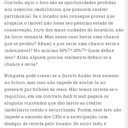
Contudo, aqui o foco são as oportunidades perdidas
nos negócios imobiliários, que possuem caráter
patrimonial. Se o locador não consegue provar que
alugaria o imóvel não fosse seu péssimo estado de
conservação, fruto dos maus cuidados do locatário, não
há lucro cessante. Mas nesse caso havia uma chance
que se perdeu? Afinal, o que seria uma chance séria e
11
12
indenizável? No mínimo 50%
? 25%
? Quem define
isso? Aliás, alguém precisa realmente definir se a
chance é séria?
Ninguém pode cravar se a Quinto Andar terá sucesso
no futuro, mas isso não impede de avaliá-la no
presente por bilhões de reais. Não temos certeza se o
inquilino, em um contrato
built to suit
, pagará os
aluguéis vincendos que dão lastro ao crédito
imobiliário cedido e securitizado. Porém, esse fato não
impede a emissão dos CRIs e a antecipação, com
deságio, de receita pelo locador. De outro lado, é