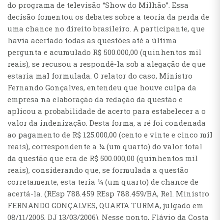
do programa de televisão “Show do Milhão”. Essa
decisão fomentou os debates sobre a teoria da perda de
uma chance no direito brasileiro. A participante, que
havia acertado todas as questões até a última
pergunta e acumulado R$ 500.000,00 (quinhentos mil
reais), se recusou a respondê-la sob a alegação de que
estaria mal formulada. O relator do caso, Ministro
Fernando Gonçalves, entendeu que houve culpa da
empresa na elaboração da redação da questão e
aplicou a probabilidade de acerto para estabelecer a o
valor da indenização. Desta forma, a ré foi condenada
ao pagamento de R$ 125.000,00 (cento e vinte e cinco mil
reais), correspondente a ¼ (um quarto) do valor total
da questão que era de R$ 500.000,00 (quinhentos mil
reais), considerando que, se formulada a questão
corretamente, esta teria ¼ (um quarto) de chance de
acertá-la. (REsp 788.459 REsp 788.459/BA, Rel. Ministro
FERNANDO GONÇALVES, QUARTA TURMA, julgado em
08/11/2005, DJ 13/03/2006). Nesse ponto, Flávio da Costa