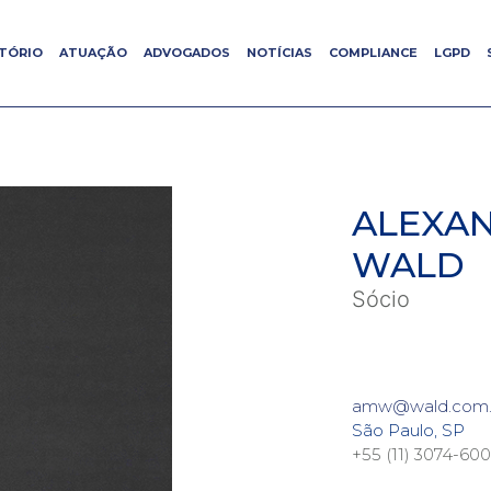
ITÓRIO
ITÓRIO
ATUAÇÃO
ATUAÇÃO
ADVOGADOS
ADVOGADOS
NOTÍCIAS
NOTÍCIAS
COMPLIANCE
COMPLIANCE
LGPD
LGPD
ALEXA
WALD
Sócio
amw@wald.com.
São Paulo, SP
+55 (11) 3074-60