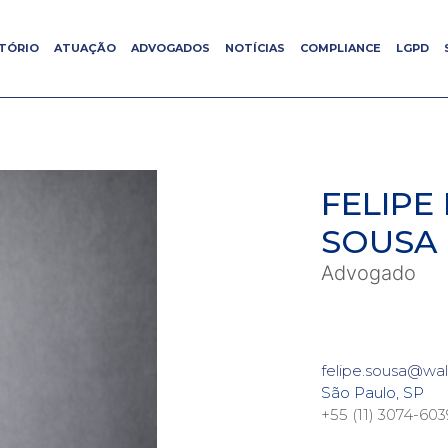
ITÓRIO
ITÓRIO
ATUAÇÃO
ATUAÇÃO
ADVOGADOS
ADVOGADOS
NOTÍCIAS
NOTÍCIAS
COMPLIANCE
COMPLIANCE
LGPD
LGPD
FELIPE
SOUSA
Advogado
felipe.sousa@wa
São Paulo, SP
+55 (11) 3074-603