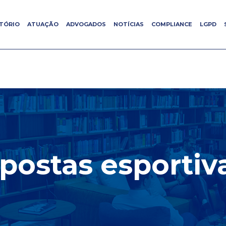
ITÓRIO
ITÓRIO
ATUAÇÃO
ATUAÇÃO
ADVOGADOS
ADVOGADOS
NOTÍCIAS
NOTÍCIAS
COMPLIANCE
COMPLIANCE
LGPD
LGPD
postas esportiv