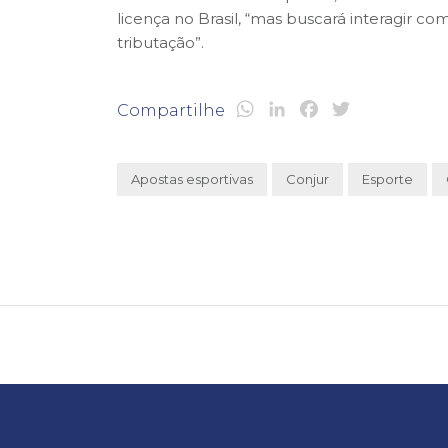
licença no Brasil, “mas buscará interagir 
tributação”.
WhatsApp
LinkedIn
Facebook
Twitter
Compartilhe
Apostas esportivas
Conjur
Esporte