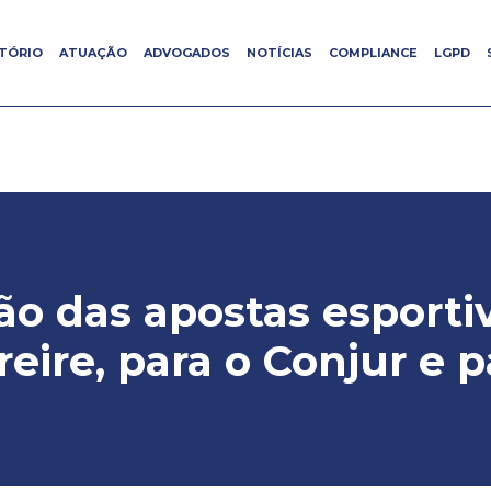
ITÓRIO
ITÓRIO
ATUAÇÃO
ATUAÇÃO
ADVOGADOS
ADVOGADOS
NOTÍCIAS
NOTÍCIAS
COMPLIANCE
COMPLIANCE
LGPD
LGPD
 das apostas esportiv
reire, para o Conjur e 