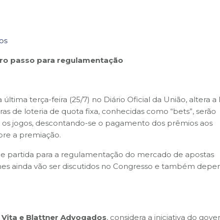
os
iro passo para regulamentação
ltima terça-feira (25/7) no Diário Oficial da União, altera a 
s de loteria de quota fixa, conhecidas como “bets”, serão
m os jogos, descontando-se o pagamento dos prêmios aos
bre a premiação.
e partida para a regulamentação do mercado de apostas
hes ainda vão ser discutidos no Congresso e também dep
, Vita e Blattner Advogados
, considera a iniciativa do gove