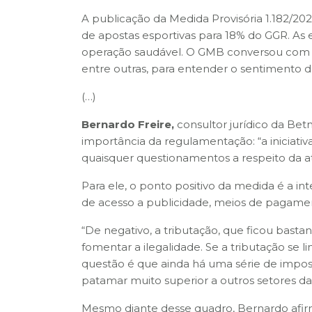
A publicação da Medida Provisória 1.182/
de apostas esportivas para 18% do GGR. As
operação saudável. O GMB conversou com B
entre outras, para entender o sentimento d
(…)
Bernardo Freire,
consultor jurídico da Be
importância da regulamentação: “a iniciativa
quaisquer questionamentos a respeito da at
Para ele, o ponto positivo da medida é a in
de acesso a publicidade, meios de pagament
“De negativo, a tributação, que ficou bas
fomentar a ilegalidade. Se a tributação se l
questão é que ainda há uma série de imposto
patamar muito superior a outros setores d
Mesmo diante desse quadro, Bernardo afi