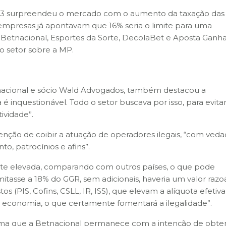
2023 surpreendeu o mercado com o aumento da taxação das
 empresas já apontavam que 16% seria o limite para uma
etnacional, Esportes da Sorte, DecolaBet e Aposta Ganha
o setor sobre a MP.
tnacional e sócio Wald Advogados, também destacou a
 é inquestionável. Todo o setor buscava por isso, para evita
ividade”.
tenção de coibir a atuação de operadores ilegais, “com ved
o, patrocínios e afins”.
tante elevada, comparando com outros países, o que pode
imitasse a 18% do GGR, sem adicionais, haveria um valor razo
s (PIS, Cofins, CSLL, IR, ISS), que elevam a alíquota efetiv
a economia, o que certamente fomentará a ilegalidade”.
rma que a Betnacional permanece com a intenção de obte