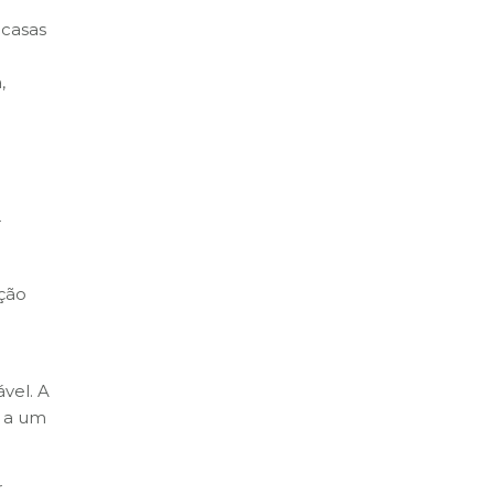
 casas
,
r
ação
ável. A
a a um
r