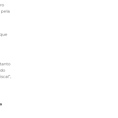
ro
 pela
 que
 tanto
 do
scal”,
a