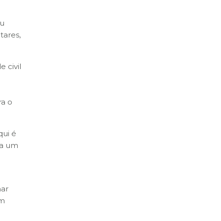
ou
tares,
 civil
ra o
qui é
ja um
har
um