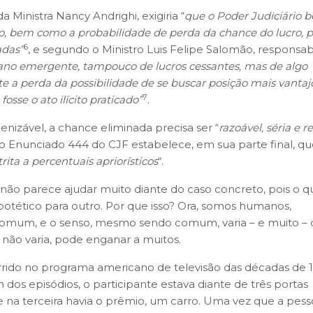
da Ministra Nancy Andrighi, exigiria “
que o Poder Judiciário 
to, bem como a probabilidade de perda da chance do lucro, 
6
adas”
, e segundo o Ministro Luis Felipe Salomão, responsabi
no emergente, tampouco de lucros cessantes, mas de algo
e a perda da possibilidade de se buscar posição mais vantaj
7
sse o ato ilícito praticado”
.
nizável, a chance eliminada precisa ser “
razoável, séria e re
io Enunciado 444 do CJF estabelece, em sua parte final, qu
rita a percentuais apriorísticos
“.
 não parece ajudar muito diante do caso concreto, pois o q
otético para outro. Por que isso? Ora, somos humanos,
 comum, e o senso, mesmo sendo comum, varia – e muito – 
não varia, pode enganar a muitos.
rrido no programa americano de televisão das décadas de 
 dos episódios, o participante estava diante de três portas
 e na terceira havia o prêmio, um carro. Uma vez que a pes