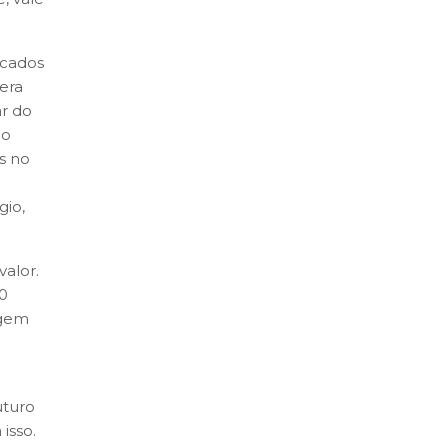
icados
era
ar do
do
s no
gio,
valor.
50
agem
uturo
isso.