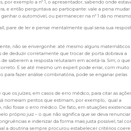
s, por exemplo a nº 1, o apresentador, sabendo onde estav
bra, e então perguntava ao participante: vale a pena mudar
de ganhar o automóvel, ou permanecer na nº 1 dá no mesmo
, pare de ler e pense mentalmente qual seria sua respost
idente, não se envergonhe: até mesmo alguns matemáticos
 de deduzir corretamente que trocar de porta dobrava a
de saberem a resposta relutaram em aceitá-la. Sim, o que
correto. E se até mesmo um expert pode errar, com muito
do para fazer análise combinatória, pode se enganar pelas
que os juízes, em casos de erro médico, para citar as açõe
 já nomeiam peritos que estimam, por exemplo, qual a
 não fosse o erro médico. De fato, em situações existenciai
elo próprio juiz – o que não significa que se deva renunciar
gruências e indenizar da forma mais justa possível, tal c
al a doutrina sempre procurou estabelecer critérios coere