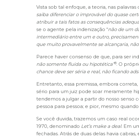
Vista sob tal enfoque, a teoria, nas palavras 
saiba diferenciar o improvável do quase cer
atribuir a tais fatos as consequências adequ
se o agente pela indenização “
não de um da
intermediário entre um e outro, precisament
que muito provavelmente se alcançaria, não fo
Parece haver consenso de que, para ser inde
8
não somente fluida ou hipotética”
. O própr
chance deve ser séria e real, não ficando adst
Entretanto, essa premissa, embora correta,
sério para um juiz pode soar meramente hip
tendemos a julgar a partir do nosso senso
pessoa para pessoa; e pior, mesmo quando 
Se você duvida, trazemos um caso real oco
1970, denominado
Let’s make a deal
. Em um
fechadas. Atrás de duas delas havia cabras,