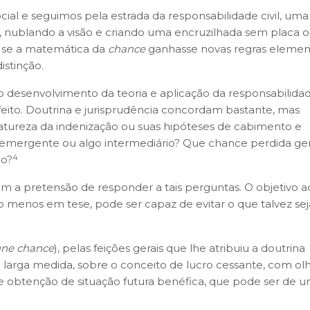
al e seguimos pela estrada da responsabilidade civil, uma
 nublando a visão e criando uma encruzilhada sem placa 
mo se a matemática da
chance
ganhasse novas regras elemen
istinção.
 desenvolvimento da teoria e aplicação da responsabilidade
eito. Doutrina e jurisprudência concordam bastante, mas
atureza da indenização ou suas hipóteses de cabimento e
no emergente ou algo intermediário? Que chance perdida ge
4
lo?
m a pretensão de responder a tais perguntas. O objetivo a
 menos em tese, pode ser capaz de evitar o que talvez se
une chance
), pelas feições gerais que lhe atribuiu a doutrina
 larga medida, sobre o conceito de lucro cessante, com ol
de obtenção de situação futura benéfica, que pode ser de 