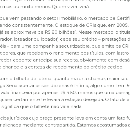
o mais ou muito menos. Quem viver, verá.
e vem passando o setor imobiliário, o mercado de Certif
scendo consistentemente. O estoque de CRIs que, em 2005, 
3
á se aproximava de R$ 80 bilhões
. Nesse mercado, o titul
rador, loteador ou locador) cede seu crédito – prestações 
éis – para uma companhia securitizadora, que emite os CRI
tidores, que recebem o rendimento dos títulos, com lastro
 credor-cedente antecipa sua receita, obviamente com desá
a chance e a certeza de recebimento do crédito cedido.
m o bilhete de loteria: quanto maior a chance, maior seu 
ega Sena acertar as seis dezenas é ínfima, algo como 1 em 
a vida financeira por apenas R$ 4,50, menos que uma pass
quase certamente te levará à estação desejada. O fato de a
significa que o bilhete não vale nada.
s jurídicos cujo preço presente leva em conta um fato f
r alienada mediante contrapartida. Estamos acostumados a 