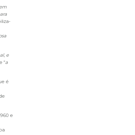
bem
para
liza-
osa
al, e
e “
a
ue é
de
1960 e
soa