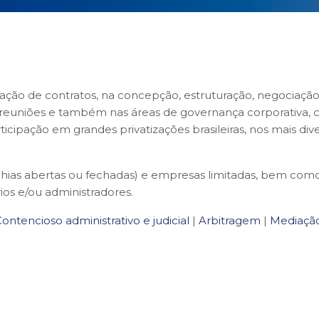
boração de contratos, na concepção, estruturação, negoci
e reuniões e também nas áreas de governança corporativa, c
cipação em grandes privatizações brasileiras, nos mais div
ias abertas ou fechadas) e empresas limitadas, bem com
rios e/ou administradores.
ontencioso administrativo e judicial
|
Arbitragem
|
Mediaçã