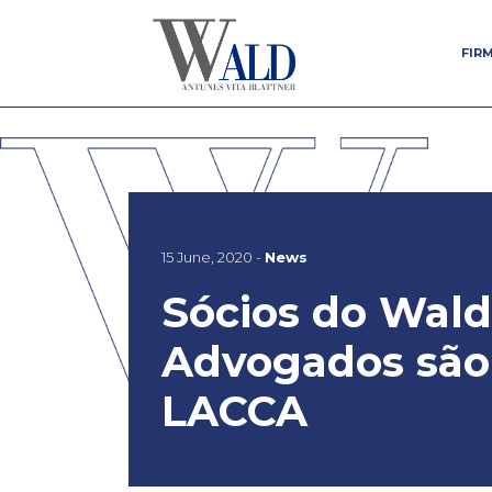
FIR
FIR
15 June, 2020 -
News
Sócios do Wald
Advogados são 
LACCA