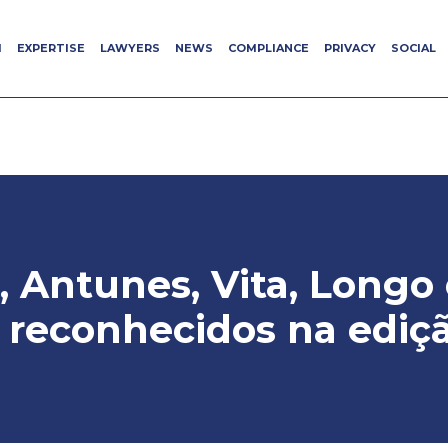
M
M
EXPERTISE
EXPERTISE
LAWYERS
LAWYERS
NEWS
NEWS
COMPLIANCE
COMPLIANCE
PRIVACY
PRIVACY
SOCIAL
SOCIAL
, Antunes, Vita, Longo 
reconhecidos na ediçã