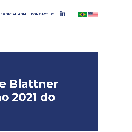
JUDICIAL ADM
JUDICIAL ADM
CONTACT US
CONTACT US
e Blattner
o 2021 do